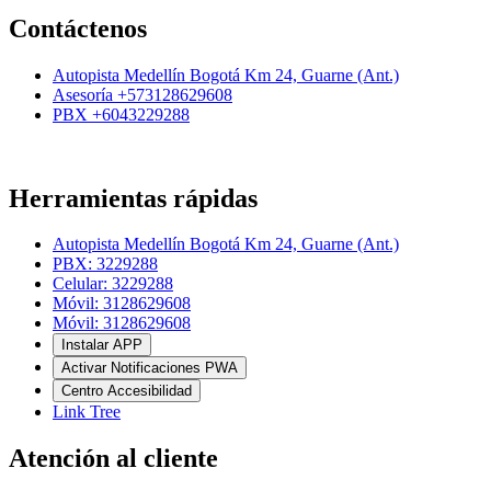
Contáctenos
Autopista Medellín Bogotá Km 24, Guarne (Ant.)
Asesoría +573128629608
PBX +6043229288
Herramientas rápidas
Autopista Medellín Bogotá Km 24, Guarne (Ant.)
PBX: 3229288
Celular: 3229288
Móvil: 3128629608
Móvil: 3128629608
Instalar APP
Activar Notificaciones PWA
Centro Accesibilidad
Link Tree
Atención al cliente