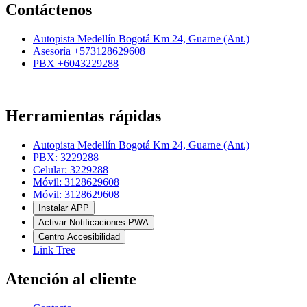
Contáctenos
Autopista Medellín Bogotá Km 24, Guarne (Ant.)
Asesoría +573128629608
PBX +6043229288
Herramientas rápidas
Autopista Medellín Bogotá Km 24, Guarne (Ant.)
PBX: 3229288
Celular: 3229288
Móvil: 3128629608
Móvil: 3128629608
Instalar APP
Activar Notificaciones PWA
Centro Accesibilidad
Link Tree
Atención al cliente