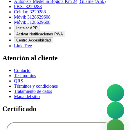
Autopista Medellín Bogotá Km 24, Guarne (Ant.)
PBX: 3229288
Celular: 3229288
Móvil: 3128629608
Móvil: 3128629608
Instalar APP
Activar Notificaciones PWA
Centro Accesibilidad
Link Tree
Atención al cliente
Contacto
Testimonios
QRS
Términos y condiciones
Tratamiento de datos
Mapa del sitio
Certificado