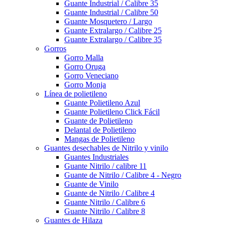
Guante Industrial / Calibre 35
Guante Industrial / Calibre 50
Guante Mosquetero / Largo
Guante Extralargo / Calibre 25
Guante Extralargo / Calibre 35
Gorros
Gorro Malla
Gorro Oruga
Gorro Veneciano
Gorro Monja
Línea de polietileno
Guante Polietileno Azul
Guante Polietileno Click Fácil
Guante de Polietileno
Delantal de Polietileno
Mangas de Polietileno
Guantes desechables de Nitrilo y vinilo
Guantes Industriales
Guante Nitrilo / calibre 11
Guante de Nitrilo / Calibre 4 - Negro
Guante de Vinilo
Guante de Nitrilo / Calibre 4
Guante Nitrilo / Calibre 6
Guante Nitrilo / Calibre 8
Guantes de Hilaza