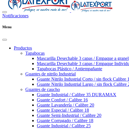
Notificaciones
Menu
Productos
Tapabocas
Mascarilla Desechable 3 capas / Empaque a granel
Mascarilla Desechable 3 capas / Empaque Individu
Tapabocas Plástico / Antiempañante
Guantes de nitrilo Industrial
Guante Nitrilo Industrial Corto / sin flock Calibre 
Guante Nitrilo Industrial Largo / sin flock Calibre 
Guantes de caucho
Guante Industrial / Calibre 35 DURAMAX
Guante Confort / Calibre 16
Guante Lavandería / Calibre 20
Guante Especial / Calibre 18
Guante Semi-Industrial / Calibre 20
Guante Corrugado / Calibre 18
Guante Industrial / Calibre 25