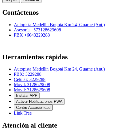
Contáctenos
Autopista Medellín Bogotá Km 24, Guarne (Ant.)
Asesoría +573128629608
PBX +6043229288
Herramientas rápidas
Autopista Medellín Bogotá Km 24, Guarne (Ant.)
PBX: 3229288
Celular: 3229288
Móvil: 3128629608
Móvil: 3128629608
Instalar APP
Activar Notificaciones PWA
Centro Accesibilidad
Link Tree
Atención al cliente