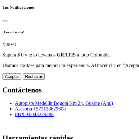
Tus Notificaciones
¡Envío Gratis!
NUEVO
Supera $ 0 y te lo llevamos
GRATIS
a todo Colombia.
Usamos cookies para mejorar tu experiencia. Al hacer clic en "Aceptar
Aceptar
Rechazar
Contáctenos
Autopista Medellín Bogotá Km 24, Guarne (Ant.)
Asesoría +573128629608
PBX +6043229288
Herramientas rápidas