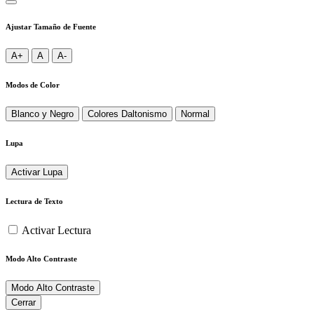
Ajustar Tamaño de Fuente
A+
A
A-
Modos de Color
Blanco y Negro
Colores Daltonismo
Normal
Lupa
Activar Lupa
Lectura de Texto
Activar Lectura
Modo Alto Contraste
Modo Alto Contraste
Cerrar