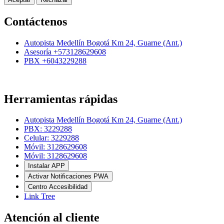
Contáctenos
Autopista Medellín Bogotá Km 24, Guarne (Ant.)
Asesoría +573128629608
PBX +6043229288
Herramientas rápidas
Autopista Medellín Bogotá Km 24, Guarne (Ant.)
PBX: 3229288
Celular: 3229288
Móvil: 3128629608
Móvil: 3128629608
Instalar APP
Activar Notificaciones PWA
Centro Accesibilidad
Link Tree
Atención al cliente