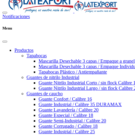
Notificaciones
Menu
Productos
Tapabocas
Mascarilla Desechable 3 capas / Empaque a granel
Mascarilla Desechable 3 capas / Empaque Individu
Tapabocas Plástico / Antiempañante
Guantes de nitrilo Industrial
Guante Nitrilo Industrial Corto / sin flock Calibre 
Guante Nitrilo Industrial Largo / sin flock Calibre 
Guantes de caucho
Guante Confort / Calibre 16
Guante Industrial / Calibre 35 DURAMAX
Guante Lavandería / Calibre 20
Guante Especial / Calibre 18
Guante Semi-Industrial / Calibre 20
Guante Corrugado / Calibre 18
Guante Industrial / Calibre 25