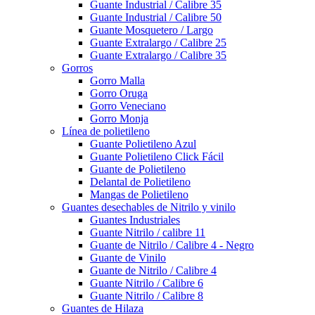
Guante Industrial / Calibre 35
Guante Industrial / Calibre 50
Guante Mosquetero / Largo
Guante Extralargo / Calibre 25
Guante Extralargo / Calibre 35
Gorros
Gorro Malla
Gorro Oruga
Gorro Veneciano
Gorro Monja
Línea de polietileno
Guante Polietileno Azul
Guante Polietileno Click Fácil
Guante de Polietileno
Delantal de Polietileno
Mangas de Polietileno
Guantes desechables de Nitrilo y vinilo
Guantes Industriales
Guante Nitrilo / calibre 11
Guante de Nitrilo / Calibre 4 - Negro
Guante de Vinilo
Guante de Nitrilo / Calibre 4
Guante Nitrilo / Calibre 6
Guante Nitrilo / Calibre 8
Guantes de Hilaza