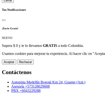
Cerrar
Tus Notificaciones
¡Envío Gratis!
NUEVO
Supera $ 0 y te lo llevamos
GRATIS
a todo Colombia.
Usamos cookies para mejorar tu experiencia. Al hacer clic en "Aceptar
Aceptar
Rechazar
Contáctenos
Autopista Medellín Bogotá Km 24, Guarne (Ant.)
Asesoría +573128629608
PBX +6043229288