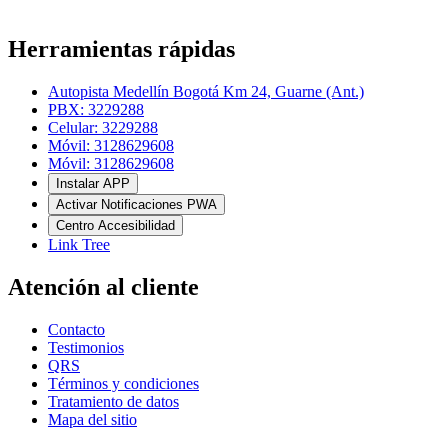
Herramientas rápidas
Autopista Medellín Bogotá Km 24, Guarne (Ant.)
PBX: 3229288
Celular: 3229288
Móvil: 3128629608
Móvil: 3128629608
Instalar APP
Activar Notificaciones PWA
Centro Accesibilidad
Link Tree
Atención al cliente
Contacto
Testimonios
QRS
Términos y condiciones
Tratamiento de datos
Mapa del sitio