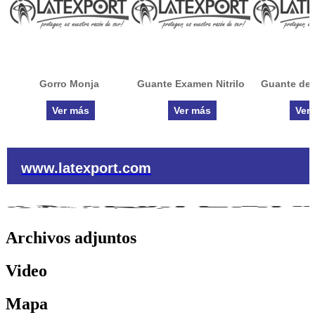
Gorro Monja
Guante Examen Nitrilo
Guante de 
Ver más
Ver más
Ver
www.latexport.com
Archivos adjuntos
Video
Mapa