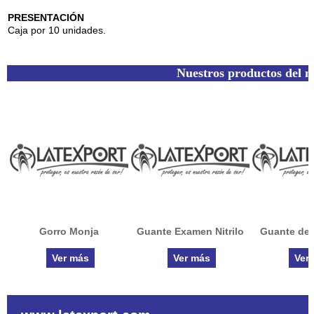
PRESENTACIÓN
Caja por 10 unidades.
Nuestros productos del 
Gorro Monja
Guante Examen Nitrilo
Guante de 
Ver más
Ver más
Ver