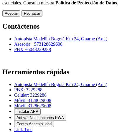
esenciales. Consulta nuestra
Política de Protección de Datos
.
Aceptar
Rechazar
Contáctenos
Autopista Medellín Bogotá Km 24, Guarne (Ant.)
Asesoría +573128629608
PBX +6043229288
Herramientas rápidas
Autopista Medellín Bogotá Km 24, Guarne (Ant.)
PBX: 3229288
Celular: 3229288
Móvil: 3128629608
Móvil: 3128629608
Instalar APP
Activar Notificaciones PWA
Centro Accesibilidad
Link Tree