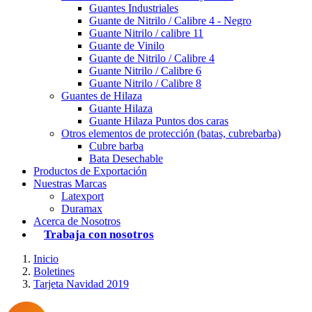
Guantes Industriales
Guante de Nitrilo / Calibre 4 - Negro
Guante Nitrilo / calibre 11
Guante de Vinilo
Guante de Nitrilo / Calibre 4
Guante Nitrilo / Calibre 6
Guante Nitrilo / Calibre 8
Guantes de Hilaza
Guante Hilaza
Guante Hilaza Puntos dos caras
Otros elementos de protección (batas, cubrebarba)
Cubre barba
Bata Desechable
Productos de Exportación
Nuestras Marcas
Latexport
Duramax
Acerca de Nosotros
Trabaja con nosotros
Inicio
Boletines
Tarjeta Navidad 2019